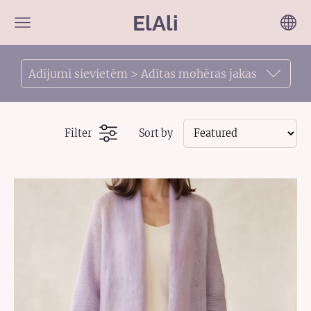
ElAli
Adījumi sievietēm > Adītas mohēras jakas
Filter
Sort by