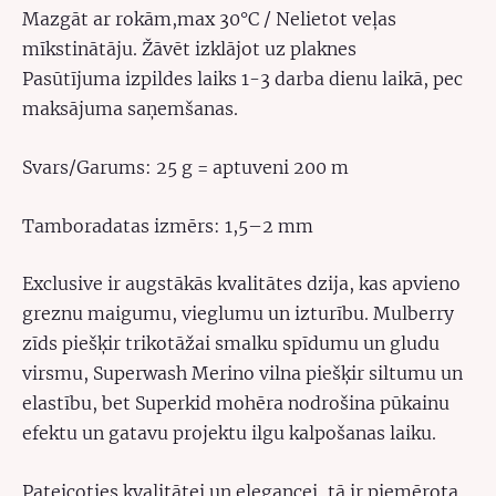
Mazgāt ar rokām,max 30°C / Nelietot veļas
mīkstinātāju. Žāvēt izklājot uz plaknes
Pasūtījuma izpildes laiks 1-3 darba dienu laikā, pec
maksājuma saņemšanas.
Svars/Garums: 25 g = aptuveni 200 m
Tamboradatas izmērs: 1,5–2 mm
Exclusive ir augstākās kvalitātes dzija, kas apvieno
greznu maigumu, vieglumu un izturību. Mulberry
zīds piešķir trikotāžai smalku spīdumu un gludu
virsmu, Superwash Merino vilna piešķir siltumu un
elastību, bet Superkid mohēra nodrošina pūkainu
efektu un gatavu projektu ilgu kalpošanas laiku.
Pateicoties kvalitātei un elegancei, tā ir piemērota