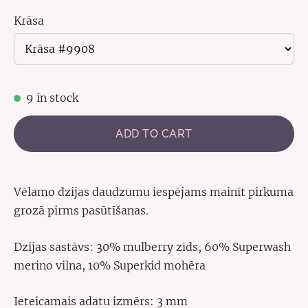
Krāsa
9 in stock
ADD TO CART
Vēlamo dzijas daudzumu iespējams mainīt pirkuma
grozā pirms pasūtīšanas.
Dzijas sastāvs: 30% mulberry zīds, 60% Superwash
merino vilna, 10% Superkid mohēra
Ieteicamais adatu izmērs: 3 mm