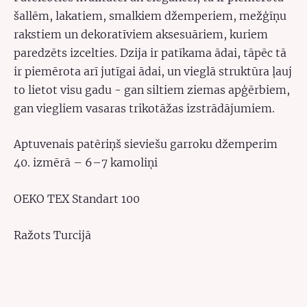
šallēm, lakatiem, smalkiem džemperiem, mežģīņu
rakstiem un dekoratīviem aksesuāriem, kuriem
paredzēts izcelties. Dzija ir patīkama ādai, tāpēc tā
ir piemērota arī jutīgai ādai, un vieglā struktūra ļauj
to lietot visu gadu - gan siltiem ziemas apģērbiem,
gan viegliem vasaras trikotāžas izstrādājumiem.
Aptuvenais patēriņš sieviešu garroku džemperim
40. izmērā – 6–7 kamoliņi
OEKO TEX Standart 100
Ražots Turcijā