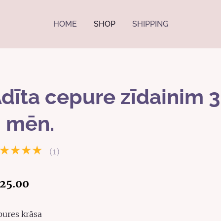
HOME
SHOP
SHIPPING
dīta cepure zīdainim 3
 mēn.
★★★★
(1)
25.00
pures krāsa