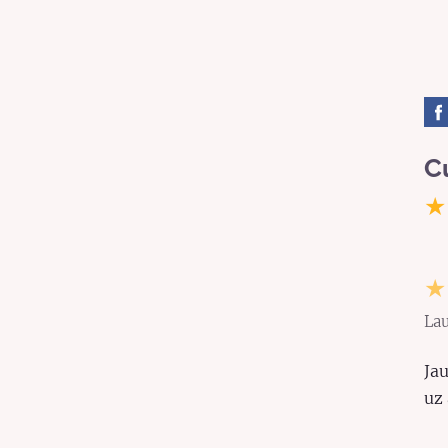
C
★
★
Lau
Jau
uz 