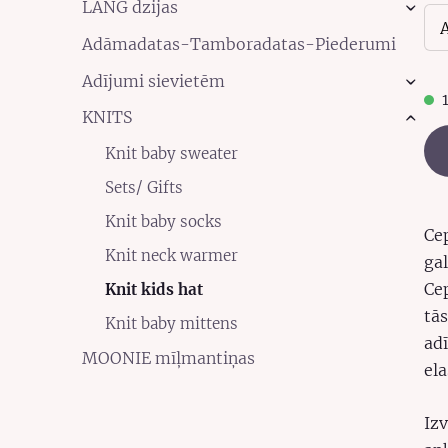
LANG dzijas
›
Adāmadatas-Tamboradatas-Piederumi
Adījumi sievietēm
›
KNITS
›
Knit baby sweater
Sets/ Gifts
Knit baby socks
Ce
Knit neck warmer
ga
Cep
Knit kids hat
tās
Knit baby mittens
adī
MOONIE mīļmantiņas
ela
Iz