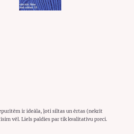
urītēm ir ideāla, ļoti siltas un ērtas (nekrīt
im vēl. Liels paldies par tik kvalitatīvu preci.