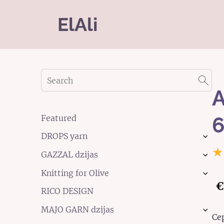
ElAli
A
Featured
6
DROPS yarn
›
★
GAZZAL dzijas
›
Knitting for Olive
›
€
RICO DESIGN
MAJO GARN dzijas
›
Ce