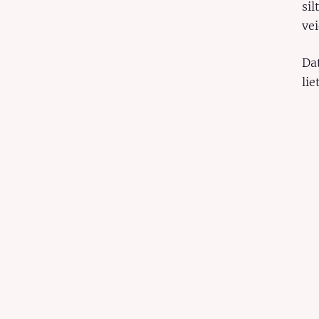
sil
vei
Dat
lie