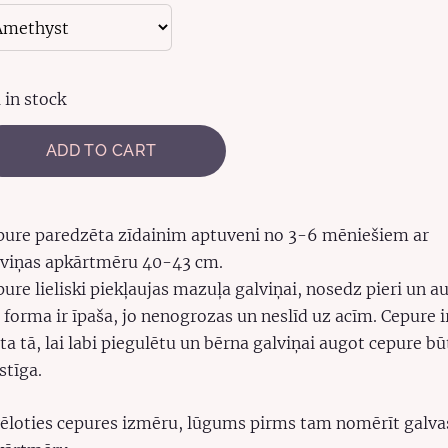
1 in stock
ADD TO CART
pure paredzēta zīdainim aptuveni no 3-6 mēniešiem ar
lviņas apkārtmēru 40-43 cm.
ure lieliski piekļaujas mazuļa galviņai, nosedz pieri un au
 forma ir īpaša, jo nenogrozas un neslīd uz acīm. Cepure i
ta tā, lai labi piegulētu un bērna galviņai augot cepure bū
stīga.
vēloties cepures izmēru, lūgums pirms tam nomērīt galva