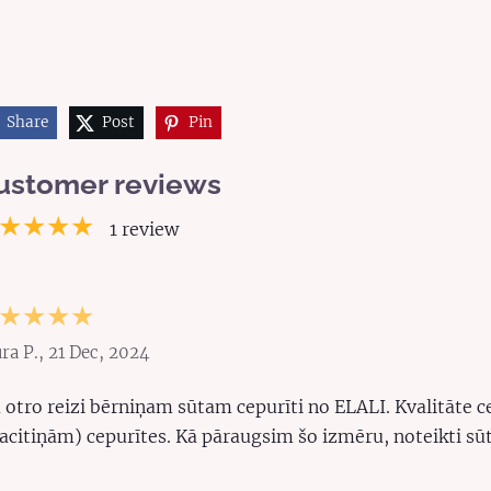
Share
Post
Pin
ustomer reviews
★★★★
1 review
★★★★
ra P., 21 Dec, 2024
 otro reizi bērniņam sūtam cepurīti no ELALI. Kvalitāte cep
acitiņām) cepurītes. Kā pāraugsim šo izmēru, noteikti sūtīs