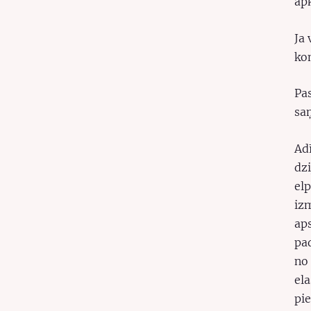
ap
Ja 
ko
Pa
sa
Adī
dzi
el
izm
ap
pa
no
ela
pi