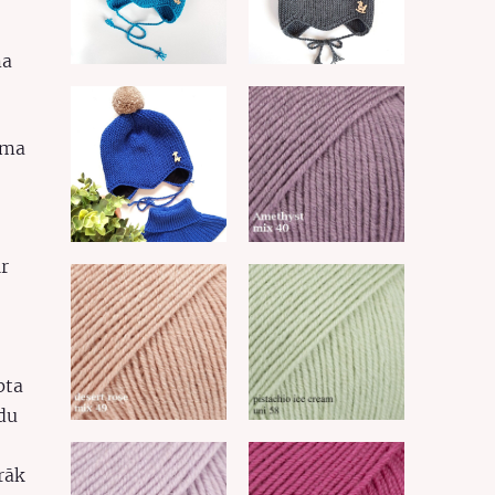
ma
uma
ir
pta
du
rāk