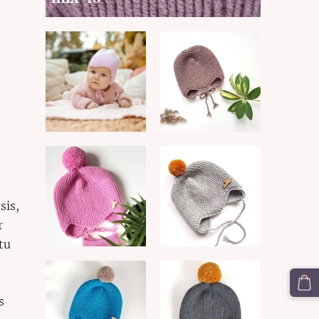
sis,
r
tu
s