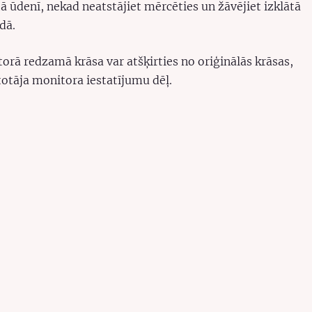
tā ūdenī, nekad neatstājiet mērcēties un žāvējiet izklātā
dā.
orā redzamā krāsa var atšķirties no oriģinālās krāsas,
totāja monitora iestatījumu dēļ.