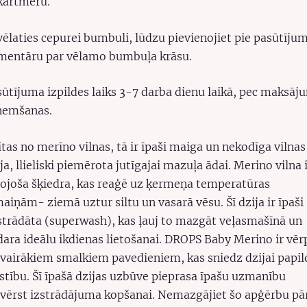
kārtmēru.
vēlaties cepurei bumbuli, lūdzu pievienojiet pie pasūtīju
mentāru par vēlamo bumbuļa krāsu.
sūtījuma izpildes laiks 3-7 darba dienu laikā, pec maksāj
ņemšanas.
tas no merīno vilnas, tā ir īpaši maiga un nekodīga vilnas
ja, llieliski piemērota jutīgajai mazuļa ādai. Merino vilna 
pojoša šķiedra, kas reaģē uz ķermeņa temperatūras
aiņām- ziemā uztur siltu un vasarā vēsu. Šī dzija ir īpaši
strādāta (superwash), kas ļauj to mazgāt veļasmašīnā un
dara ideālu ikdienas lietošanai. DROPS Baby Merino ir vēr
 vairākiem smalkiem pavedieniem, kas sniedz dzijai papil
stību. Šī īpašā dzijas uzbūve pieprasa īpašu uzmanību
evērst izstrādājuma kopšanai. Nemazgājiet šo apģērbu pā