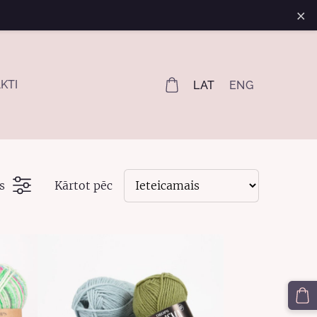
×
KTI
LAT
ENG
s
Kārtot pēc