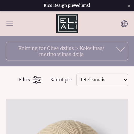
×
Rico Design pievedums!
Knitting for Olive dzijas > Kokvilnas/
merino vilnas dzija
Filtrs
Kārtot pēc