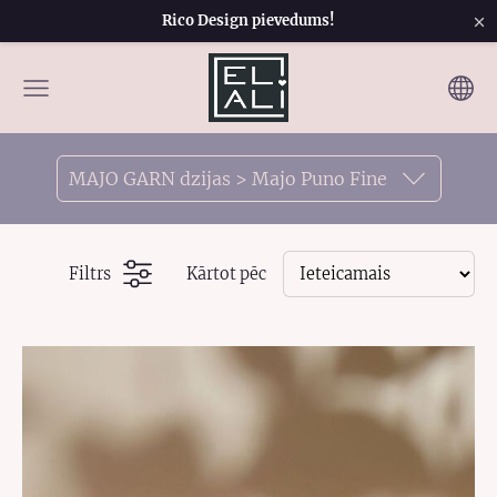
×
Rico Design pievedums!
MAJO GARN dzijas > Majo Puno Fine
Filtrs
Kārtot pēc