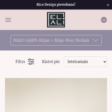
×
Rico Design pievedums!
MAJO GARN dzijas > Majo Pear Mohair
Filtrs
Kārtot pēc