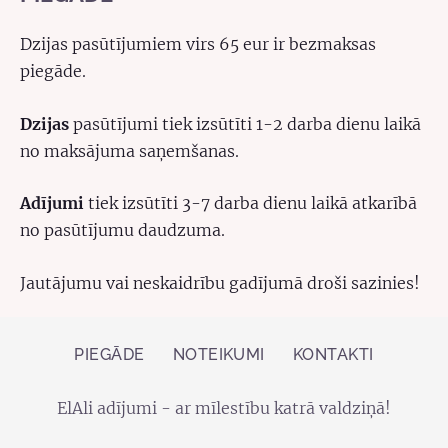
Dzijas pasūtījumiem virs 65 eur ir bezmaksas
piegāde.
Dzijas
pasūtījumi tiek izsūtīti 1-2 darba dienu laikā
no maksājuma saņemšanas.
Adījumi
tiek izsūtīti 3-7 darba dienu laikā atkarībā
no pasūtījumu daudzuma.
Jautājumu vai neskaidrību gadījumā droši sazinies!
PIEGĀDE
NOTEIKUMI
KONTAKTI
ElAli adījumi - ar mīlestību katrā valdziņā!