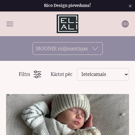
×
Rico Design pievedums!
MOONIE mīļmantiņas
Filtrs
Kārtot pēc