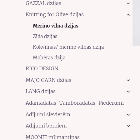
GAZZAL dzijas
›
Knitting for Olive dzijas
›
Merino vilna dzijas
Zīda dzijas
Kokvilnas/ merino vilnas dzija
Mohēras dzija
RICO DESIGN
MAJO GARN dzijas
›
LANG dzijas
›
Adāmadatas-Tamboradatas-Piederumi
Adījumi sievietēm
›
Adījumi bērniem
›
MOONIE mīļmantiņas