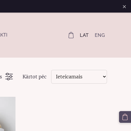
×
KTI
LAT
ENG
s
Kārtot pēc