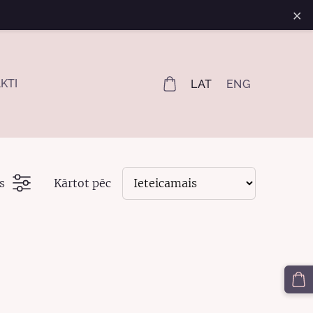
×
KTI
LAT
ENG
s
Kārtot pēc