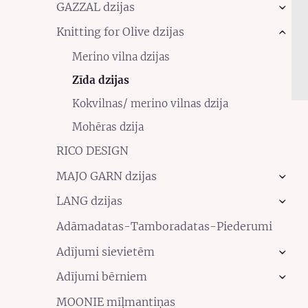
GAZZAL dzijas
›
Knitting for Olive dzijas
›
Merino vilna dzijas
Zīda dzijas
Kokvilnas/ merino vilnas dzija
Mohēras dzija
RICO DESIGN
MAJO GARN dzijas
›
LANG dzijas
›
Adāmadatas-Tamboradatas-Piederumi
Adījumi sievietēm
›
Adījumi bērniem
›
MOONIE mīļmantiņas