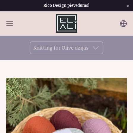
×
Rico Design pievedums!
Knitting for Olive dzijas