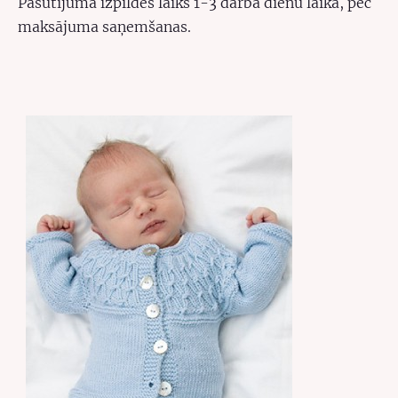
Pasūtījuma izpildes laiks 1-3 darba dienu laikā, pec
maksājuma saņemšanas.