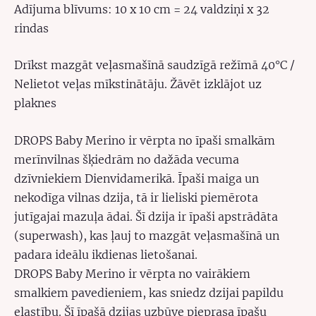
Adījuma blīvums: 10 x 10 cm = 24 valdziņi x 32
rindas
Drīkst mazgāt veļasmašīnā saudzīgā režīmā 40°C /
Nelietot veļas mīkstinātāju. Žāvēt izklājot uz
plaknes
DROPS Baby Merino ir vērpta no īpaši smalkām
merīnvilnas šķiedrām no dažāda
vecuma
dzīvniekiem Dienvidamerikā. Īpaši maiga un
nekodīga vilnas dzija, tā ir
lieliski piemērota
jutīgajai mazuļa ādai. Šī dzija ir īpaši apstrādāta
(superwash), kas
ļauj to mazgāt veļasmašīnā un
padara ideālu ikdienas lietošanai.
DROPS Baby Merino ir vērpta no vairākiem
smalkiem pavedieniem, kas sniedz dzijai
papildu
elastību. Šī īpašā dzijas uzbūve pieprasa īpašu