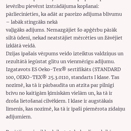
ievērību pievērst izstrādājuma
kopšanai:
pārliecinieties, ka adāt ar pareizo adījuma blīvumu
– labāk stingrāks nekā
vaļīgāks adījums. Nemazgājiet šo apģērbu pārāk
siltā ūdenī, nekad neatstājiet
mērcēties un žāvējiet
izklātā veidā.
Dzijas īpašais vērpums veido izteiktus valdziņus un
rezultātā iegūstat glītu un
vienmērīgu adījumu.
Izgatavots ES Oeko-Tex® sertifikāts (STANDARD
100, OEKO-TEX® 25.3.0110, standarts I klase. Tas
nozīmē, ka tā ir pārbaudīta un atzīta par pilnīgi
brīvu no kaitīgām ķīmiskām vielām un, ka tā ir
droša lietošanai cilvēkiem. I klase ir augstākais
līmenis, kas nozīmē, ka tā ir īpaši piemērota zīdaiņu
adījumiem.