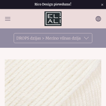
×
Rico Design pievedums!
DROPS dzijas > Merino vilnas dzija