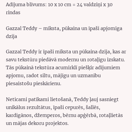
Adījuma blīvums: 10 x 10 cm = 24 valdziņi x 30
rindas
Gazzal Teddy – mīksta, pūkaina un īpaši apjomīga
dzija
Gazzal Teddy ir īpaši mīksta un pūkaina dzija, kas ar
savu tekstūru piedāvā modernu un rotaļīgu izskatu.
Tās pūkainā tekstūra acumirklī piešķir adījumiem
apjomu, radot siltu, mājīgu un uzmanību
piesaistošu pieskārienu.
Neticami patīkami lietošanā, Teddy ļauj sasniegt
unikālus rezultātus, īpaši cepurēs, šallēs,
kardigānos, džemperos, bērnu apģērbā, rotaļlietās
un mājas dekoru projektos.