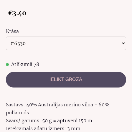
€3.40
Krāsa
Atlikumā 78
IELIKT GROZĀ
Sastāvs:
40% Austrālijas merino vilna - 60%
poliamīds
Svars/ garums: 50 g = aptuveni 150 m
Ieteicamais adatu izmērs: 3 mm