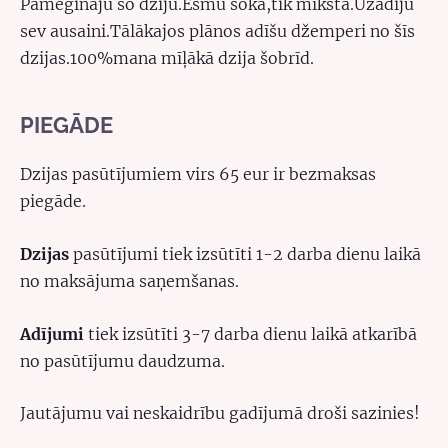
Pamēģināju šo dziju.Esmu šokā,tik mīksta.Uzadiju
sev ausaini.Tālākajos plānos adīšu džemperi no šīs
dzijas.100%mana mīļākā dzija šobrīd.
PIEGĀDE
Dzijas pasūtījumiem virs 65 eur ir bezmaksas
piegāde.
Dzijas
pasūtījumi tiek izsūtīti 1-2 darba dienu laikā
no maksājuma saņemšanas.
Adījumi
tiek izsūtīti 3-7 darba dienu laikā atkarībā
no pasūtījumu daudzuma.
Jautājumu vai neskaidrību gadījumā droši sazinies!