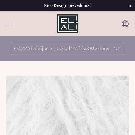
×
Rico Design pievedums!
GAZZAL dzijas > Gazzal Teddy&Merinos