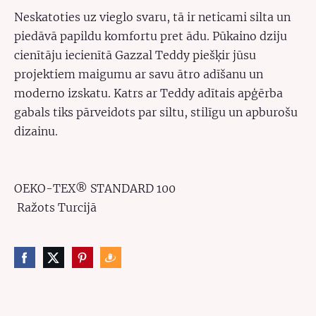
Neskatoties uz vieglo svaru, tā ir neticami silta un
piedāvā papildu komfortu pret ādu. Pūkaino dziju
cienītāju iecienītā Gazzal Teddy piešķir jūsu
projektiem maigumu ar savu ātro adīšanu un
moderno izskatu. Katrs ar Teddy adītais apģērba
gabals tiks pārveidots par siltu, stilīgu un apburošu
dizainu.
OEKO-TEX® STANDARD 100
Ražots Turcijā