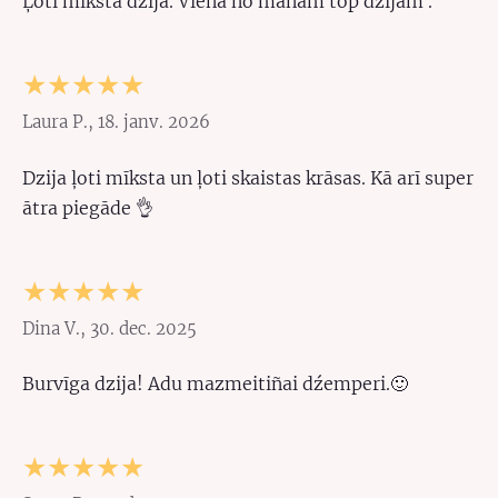
Ļoti mīksta dzija. Viena no manam top dzijām .
★★★★★
Laura P., 18. janv. 2026
Dzija ļoti mīksta un ļoti skaistas krāsas. Kā arī super
ātra piegāde 👌
★★★★★
Dina V., 30. dec. 2025
Burvīga dzija! Adu mazmeitiñai dźemperi.🙂
★★★★★