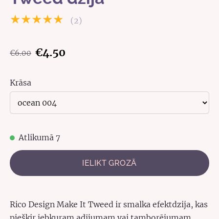
★★★★★
(2)
€4.50
€6.00
Krāsa
Atlikumā 7
IELIKT GROZĀ
Rico Design Make It Tweed ir smalka efektdzija, kas
piešķir jebkuram adījumam vai tamborējumam