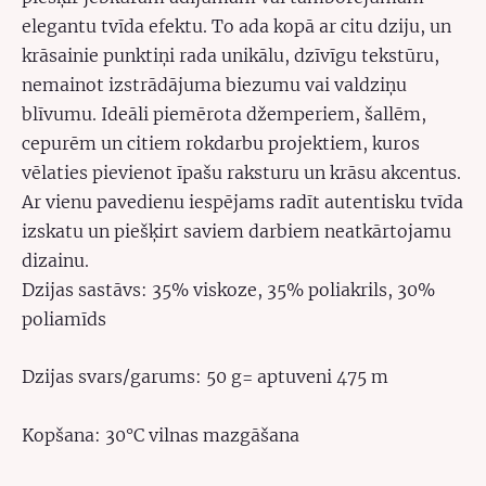
elegantu tvīda efektu. To ada kopā ar citu dziju, un
krāsainie punktiņi rada unikālu, dzīvīgu tekstūru,
nemainot izstrādājuma biezumu vai valdziņu
blīvumu. Ideāli piemērota džemperiem, šallēm,
cepurēm un citiem rokdarbu projektiem, kuros
vēlaties pievienot īpašu raksturu un krāsu akcentus.
Ar vienu pavedienu iespējams radīt autentisku tvīda
izskatu un piešķirt saviem darbiem neatkārtojamu
dizainu.
Dzijas sastāvs: 35% viskoze, 35% poliakrils, 30%
poliamīds
Dzijas svars/garums: 50 g= aptuveni 475 m
Kopšana: 30°C vilnas mazgāšana